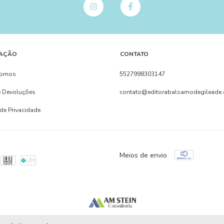
AÇÃO
CONTATO
Somos
5527998303147
e Devoluções
contato@editorabalsamodegileade.
 de Privacidade
Meios de envio