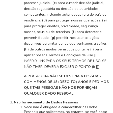
processo judicial;
(c)
para cumprir decisão judicial,
decisão regulatória ou decisão de autoridades
competentes, incluindo autoridades fora do país de
residência;
(d)
para proteger nossas operações;
(e)
para proteger direitos, privacidade, segurança
nossos, seus ou de terceiros;
(f)
para detectar e
prevenir fraude;
(g)
permitir-nos usar as ações
disponíveis ou limitar danos que venhamos a sofrer;
(h)
de outros modos permitidos por lei; e
(i)
para
aplicar nossos Termos e Condições de Uso [[[
INSERIR LINK PARA OS SEUS TERMOS DE USO. SE
NÃO TIVER, DEVERIA EXCLUIR O PONTO (i) ]]].
A PLATAFORA NÃO SE DESTINA A PESSOAS
COM MENOS DE 18 (DEZOITO) ANOS E PEDIMOS
QUE TAIS PESSOAS NÃO NOS FORNEÇAM
QUALQUER DADO PESSOAL
Não fornecimento de Dados Pessoais
Você não é obrigado a compartilhar os Dados
Pessoais que solicitamos, no entanto, se você optar