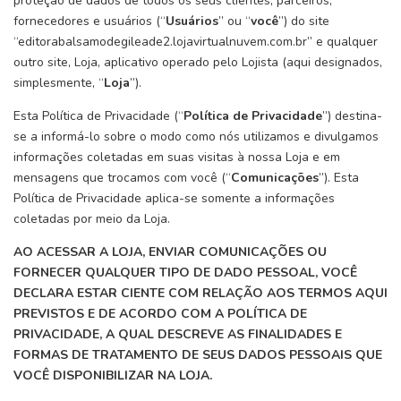
proteção de dados de todos os seus clientes, parceiros,
fornecedores e usuários (“
Usuários
” ou “
você
”) do site
“editorabalsamodegileade2.lojavirtualnuvem.com.br” e qualquer
outro site, Loja, aplicativo operado pelo Lojista (aqui designados,
simplesmente, “
Loja
”).
Esta Política de Privacidade (“
Política de Privacidade
”) destina-
se a informá-lo sobre o modo como nós utilizamos e divulgamos
informações coletadas em suas visitas à nossa Loja e em
mensagens que trocamos com você (“
Comunicações
”). Esta
Política de Privacidade aplica-se somente a informações
coletadas por meio da Loja.
AO ACESSAR A LOJA, ENVIAR COMUNICAÇÕES OU
FORNECER QUALQUER TIPO DE DADO PESSOAL, VOCÊ
DECLARA ESTAR CIENTE COM RELAÇÃO AOS TERMOS AQUI
PREVISTOS E DE ACORDO COM A POLÍTICA DE
PRIVACIDADE, A QUAL DESCREVE AS FINALIDADES E
FORMAS DE TRATAMENTO DE SEUS DADOS PESSOAIS QUE
VOCÊ DISPONIBILIZAR NA LOJA.