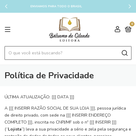
ENVIAMOS PARA TODO O BRASIL
0
Política de Privacidade
ÚLTIMA ATUALIZAÇÃO: [[[ DATA ]]]
A [[[ INSERIR RAZÃO SOCIAL DE SUA LOJA ]]], pessoa jurídica
de direito privado, com sede na [[[ INSERIR ENDEREÇO
COMPLETO ]]], inscrita no CNPJ/MF sob o nº [[[ INSERIR ]]]
(“
Lojista
”) leva a sua privacidade a sério e zela pela segurança e