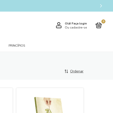
0
Olá!
Faça login
Ou cadastre-se
PRINCÍPIOS
Ordenar