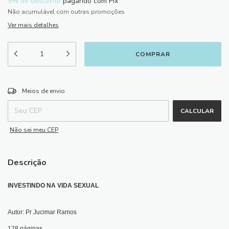
5% de desconto
pagando com Pix
Não acumulável com outras promoções
Ver mais detalhes
ALTERAR CEP
Entregas para o CEP:
Meios de envio
CALCULAR
Não sei meu CEP
Descrição
INVESTINDO NA VIDA SEXUAL
Autor: Pr Jucimar Ramos
128 páginas