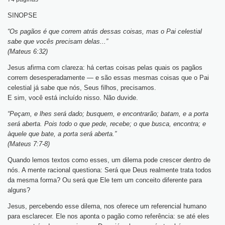
SINOPSE
“Os pagãos é que correm atrás dessas coisas, mas o Pai celestial
sabe que vocês precisam delas...”
(Mateus 6:32)
Jesus afirma com clareza: há certas coisas pelas quais os pagãos
correm desesperadamente — e são essas mesmas coisas que o Pai
celestial já sabe que nós, Seus filhos, precisamos.
E sim, você está incluído nisso. Não duvide.
“Peçam, e lhes será dado; busquem, e encontrarão; batam, e a porta
será aberta. Pois todo o que pede, recebe; o que busca, encontra; e
àquele que bate, a porta será aberta.”
(Mateus 7:7-8)
Quando lemos textos como esses, um dilema pode crescer dentro de
nós. A mente racional questiona: Será que Deus realmente trata todos
da mesma forma? Ou será que Ele tem um conceito diferente para
alguns?
Jesus, percebendo esse dilema, nos oferece um referencial humano
para esclarecer. Ele nos aponta o pagão como referência: se até eles