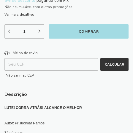
5% de desconto
pagando com Pix
Não acumulável com outras promoções
Ver mais detalhes
ALTERAR CEP
Entregas para o CEP:
Meios de envio
CALCULAR
Não sei meu CEP
Descrição
LUTE! CORRA ATRÁS! ALCANCE O MELHOR
Autor: Pr Jucimar Ramos
74 páginas