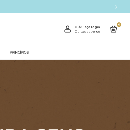
0
Olá!
Faça login
Ou cadastre-se
PRINCÍPIOS