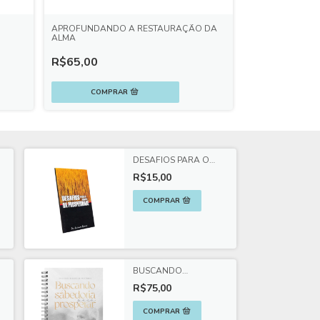
APROFUNDANDO A RESTAURAÇÃO DA
RESTAURANDO 
ALMA
R$40,00
R$65,00
DESAFIOS PARA O
TEMPO DA
R$15,00
PROSPERIDADE
BUSCANDO
SABEDORIA PARA
R$75,00
PROSPERAR:
DEVOCIONAL
BASEADO EM
PROVÉRBIOS