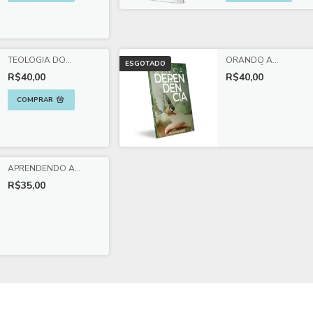
TEOLOGIA DO
ORANDO A
ESGOTADO
ACONSELHAMENTO:
DEPENDÊNCIA
R$40,00
R$40,00
TRINDADE
APRENDENDO A
ORAR DE VERDADE
R$35,00