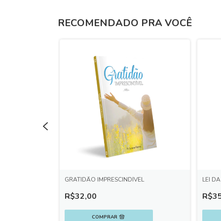
RECOMENDADO PRA VOCÊ
DE YHWH
GRATIDÃO IMPRESCINDÍVEL
LEI D
R$32,00
R$35