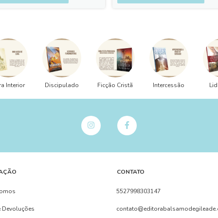
a Interior
Discipulado
Ficção Cristã
Intercessão
Lid
AÇÃO
CONTATO
Somos
5527998303147
e Devoluções
contato@editorabalsamodegileade.